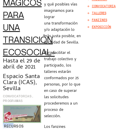
MÁGICOS
y qué posibles vías
CONVOCATORIA
imaginamos para
PARA
TALLERES
lograr
FANZINES
una transformación
UNA
EXPOSICIÓN
y/o adaptación lo
más justa posible, en
TRANSICIÓN
la ciudad de Sevilla.
ECOSOCIAL»​
Para facilitar el
trabajo colectivo y
Hasta el 29 de
abril de 2021
participado, los
talleres estarán
Espacio Santa
conformados por 25
Clara (ICAS),
personas, por lo que
Sevilla
en caso de superar
CONVOCATORIAS
,
las solicitudes
PROGRAMAS
procederemos a un
proceso de
selección.
RECURSOS
Los fanzines