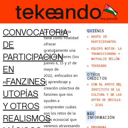
CONVOCATORIA
QUIÉNES
La convocatoria
HASTA 25
tiene como finalidad
DE
PARTICIPANTES
ofrecer
EQUIPO MOTOR: LA
gratuitamente una
PARTICIPACIÓN
TRANSICIONERA +
serie de talleres (los
NATHALIE BELLÓN
jueves 6, 13 y 27 de
TEKEANDO
EN
mayo de
OTROS
2021), enfocados en
CRÉDITOS
«FANZINES,
el aprendizaje y
CON EL APOYO DEL
creación colectiva de
INSTITUTO DE LA
UTOPÍAS
fanzines que nos
CULTURA Y DE LAS
ARTES DE SEVILLA
ayuden a
Y OTROS
– ICAS
comprender cuáles
son los retos de la
MÁS
REALISMOS
INFORMACIÓN
crisis ecosocial que
venimos atravesando
PROGRAMA