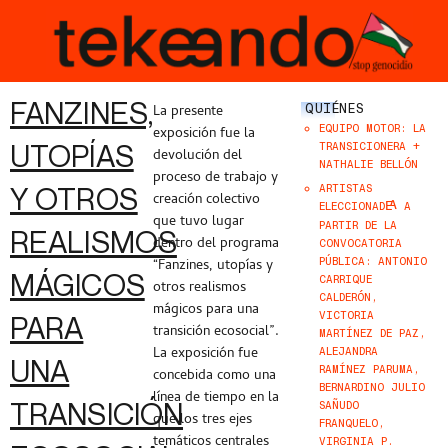
FANZINES,
QUIÉNES
La presente
EQUIPO MOTOR: LA
exposición fue la
UTOPÍAS
TRANSICIONERA +
devolución del
NATHALIE BELLÓN
proceso de trabajo y
Y OTROS
ARTISTAS
creación colectivo
ELECCIONAD
A
E..A
que tuvo lugar
PARTIR DE LA
REALISMOS
dentro del programa
CONVOCATORIA
PÚBLICA: ANTONIO
“Fanzines, utopías y
MÁGICOS
CARRIQUE
otros realismos
CALDERÓN,
mágicos para una
VICTORIA
PARA
transición ecosocial”.
MARTÍNEZ DE PAZ,
La exposición fue
ALEJANDRA
UNA
RAMÍNEZ PARUMA,
concebida como una
BERNARDINO JULIO
línea de tiempo en la
TRANSICIÓN
SAÑUDO
que los tres ejes
FRANQUELO,
temáticos centrales
VIRGINIA P.