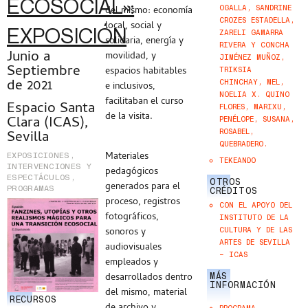
ECOSOCIAL»:
OGALLA, SANDRINE
del mismo: economía
CROZES ESTADELLA,
local, social y
EXPOSICIÓN
ZARELI GAMARRA
solidaria, energía y
RIVERA Y CONCHA
Junio a
movilidad, y
JIMÉNEZ MUÑOZ,
Septiembre
espacios habitables
TRIKSIA
de 2021
CHINCHAY, MEL,
e inclusivos,
NOELIA X. QUINO
facilitaban el curso
Espacio Santa
FLORES, MARIXU,
de la visita.
Clara (ICAS),
PENÉLOPE, SUSANA,
Sevilla
ROSABEL,
QUEBRADERO.
Materiales
EXPOSICIONES,
TEKEANDO
INTERVENCIONES Y
pedagógicos
ESPECTÁCULOS
,
OTROS
generados para el
PROGRAMAS
CRÉDITOS
proceso, registros
CON EL APOYO DEL
fotográficos,
INSTITUTO DE LA
CULTURA Y DE LAS
sonoros y
ARTES DE SEVILLA
audiovisuales
– ICAS
empleados y
MÁS
desarrollados dentro
INFORMACIÓN
del mismo, material
RECURSOS